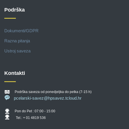
Podrška
Dokumenti/GDPR
Razna pitanja
Ustroj saveza
Kontakti
Podrška saveza od ponedjeljka do petka (7-15 h)
pcelarski-savez@hpsavez.tcloud.hr
Pon do Pet : 07:00 - 15:00
Tel.: + 01 4819 536