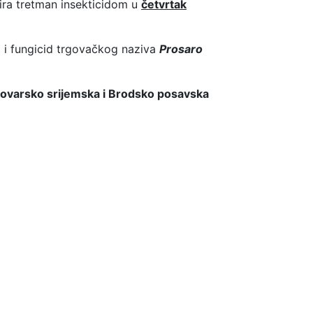
ra tretman insekticidom u
četvrtak
ti i fungicid trgovačkog naziva
Prosaro
kovarsko srijemska i Brodsko posavska