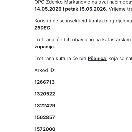
OPG Zdenko Markanović na ovaj način obav
14.05.2026 i petak 15.05.2026
. Vrijeme t
Koristiti će se insekticid kontaktnog djelo
250EC
.
Tretiranje će biti obavljeno na katastarski
županija.
Tretirana kultura će biti
Pšenica
koja se na
Arkod ID:
1266713
1320522
1322429
1562857
1572000