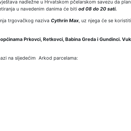
ještava nadležne u Hrvatskom pčelarskom savezu da plani
retiranja u navedenim danima će biti
od 08 do 20 sati.
vanja trgovačkog naziva
Cythrin Max
, uz njega će se koristi
m
općinama Prkovci, Retkovci, Babina Greda i Gundinci. Vu
lazi na sljedećim Arkod parcelama: