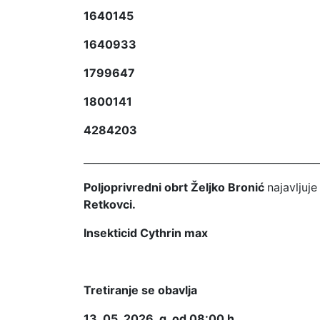
1640145
1640933
1799647
1800141
4284203
______________________________________________
Poljoprivredni obrt Željko Bronić
najavljuj
Retkovci.
Insekticid Cythrin max
Tretiranje se obavlja
13. 05. 2026. g. od 08:00 h