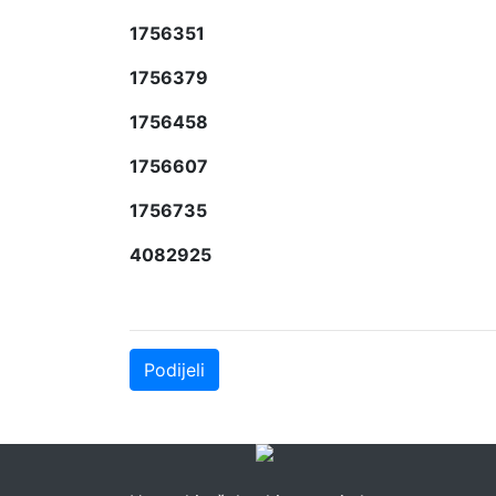
1756351
1756379
1756458
1756607
1756735
4082925
Podijeli