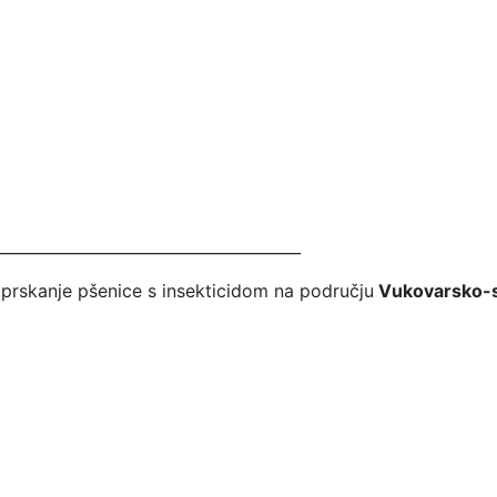
________________________________________
e prskanje pšenice s insekticidom na području
Vukovarsko-sr