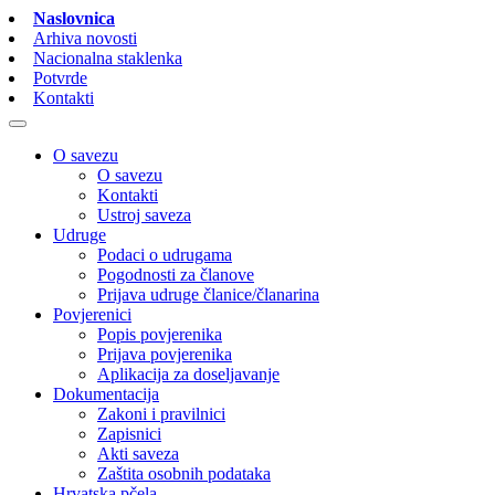
Naslovnica
Arhiva novosti
Nacionalna staklenka
Potvrde
Kontakti
O savezu
O savezu
Kontakti
Ustroj saveza
Udruge
Podaci o udrugama
Pogodnosti za članove
Prijava udruge članice/članarina
Povjerenici
Popis povjerenika
Prijava povjerenika
Aplikacija za doseljavanje
Dokumentacija
Zakoni i pravilnici
Zapisnici
Akti saveza
Zaštita osobnih podataka
Hrvatska pčela