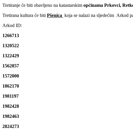
Tretiranje će biti obavljeno na katastarskim
općinama Prkovci, Retko
Tretirana kultura će biti
Pšenica
koja se nalazi na sljedećim Arkod p
Arkod ID:
1266713
1320522
1322429
1562857
1572000
1862170
1981197
1982428
1982463
2824273