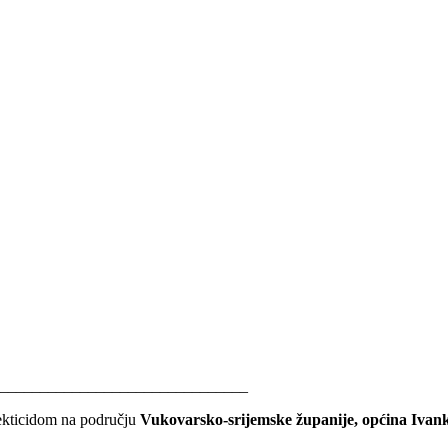
________________________________
sekticidom na području
Vukovarsko-srijemske županije, općina Ivank