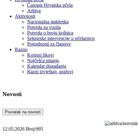
Časopis Hrvatska pčela
Arhiva
Aktivnosti
Nacionalna staklenka
Potvrda za vozila
Potvrda o broju košnica
Sektorske intervencije u pčelarstvu
Pogodnosti za članove
Razno
Korisni likovi
Najčešća pitanja
Kalendar događanja
Razni izvještaji, grafovi
Novosti
Povratak na novosti
12.05.2026
Broj:995