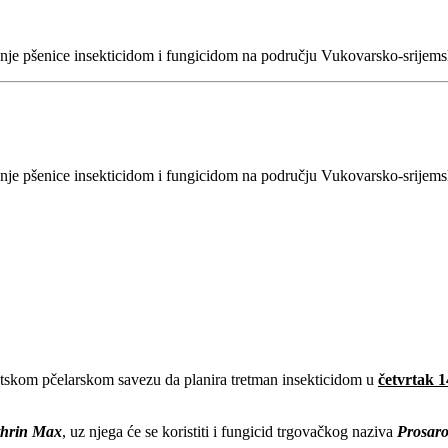
ranje pšenice insekticidom i fungicidom na području Vukovarsko-srijem
ranje pšenice insekticidom i fungicidom na području Vukovarsko-srijem
skom pčelarskom savezu da planira tretman insekticidom u
četvrtak 1
thrin Max
, uz njega će se koristiti i fungicid trgovačkog naziva
Prosar