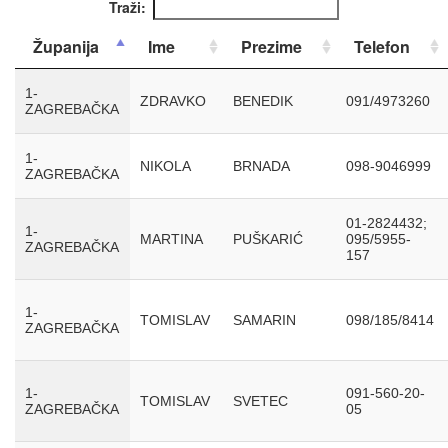
Traži:
Županija
Ime
Prezime
Telefon
1-
ZDRAVKO
BENEDIK
091/4973260
ZAGREBAČKA
1-
NIKOLA
BRNADA
098-9046999
ZAGREBAČKA
01-2824432;
1-
MARTINA
PUŠKARIĆ
095/5955-
ZAGREBAČKA
157
1-
TOMISLAV
SAMARIN
098/185/8414
ZAGREBAČKA
1-
091-560-20-
TOMISLAV
SVETEC
ZAGREBAČKA
05