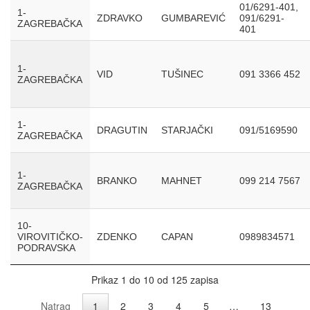
01/6291-401,
1-
ZDRAVKO
GUMBAREVIĆ
091/6291-
ZAGREBAČKA
401
1-
VID
TUŠINEC
091 3366 452
ZAGREBAČKA
1-
DRAGUTIN
STARJAČKI
091/5169590
ZAGREBAČKA
1-
BRANKO
MAHNET
099 214 7567
ZAGREBAČKA
10-
VIROVITIČKO-
ZDENKO
CAPAN
0989834571
PODRAVSKA
Prikaz 1 do 10 od 125 zapisa
Natrag
1
2
3
4
5
…
13