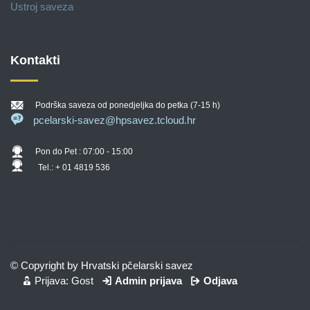
Ustroj saveza
Kontakti
Podrška saveza od ponedjeljka do petka (7-15 h)
pcelarski-savez@hpsavez.tcloud.hr
Pon do Pet : 07:00 - 15:00
Tel.: + 01 4819 536
© Copyright by Hrvatski pčelarski savez
Prijava: Gost
Admin prijava
Odjava